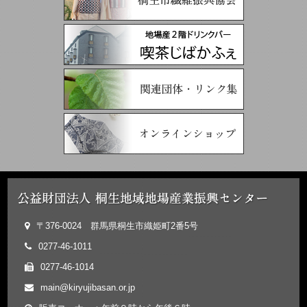
〒376-0024 群馬県桐生市織姫町2番5号
0277-46-1011
0277-46-1014
main@kiryujibasan.or.jp